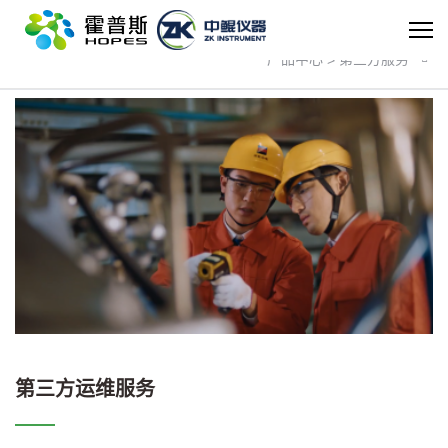
米兰官方端网站登录入口_米兰（中国）
第三方服务
产品中心
>
第三方运维服务